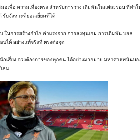
อเพื่อ ความเที่ยงตรง สำหรับการวาง เดิมพันในแต่ละรอบ ที่ทำให
้ รับจังหวะที่ยอดเยี่ยมที่ได้
บ ในการสร้างกำไร ค่าแรงจาก การลงทุนเกม การเดิมพัน บอล
ได้ อย่างแท้จริงที่ ตรงต่อจุด
ุ๊ปผู้นักเสี่ยง ดวงต้องการของทุกคน ได้อย่างมากมาย มหาศาลพนันบอ
เล่น