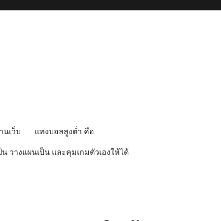
านเว็บ
แทงบอลสูงต่ำ คือ
็น วางแผนเป็น และคุมเกมตัวเองให้ได้