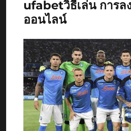
ufabetวิธีเล่น การล
ออนไลน์