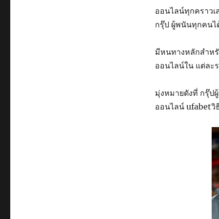
ออนไลน์ทุกคราวเสม
กรุ๊ป ผู้พนันทุกคนได
มีหนทางหลักสำหรั
ออนไลน์ใน แต่ละรอบ
มุ่งหมายดังที่ กร
ออนไลน์ ufabetวิธี