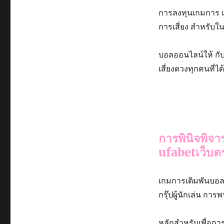
การลงทุนเกมการ เ
การเสี่ยง สำหรับใ
บอลออนไลน์ให้ กับทา
เสี่ยงดวงทุกคนที่ได
การพินิจพิจา
ufabetเว็บตร
เกมการเดิมพันบอล
กรุ๊ปผู้นักเล่น กา
หลักสำหรับเพื่อกา