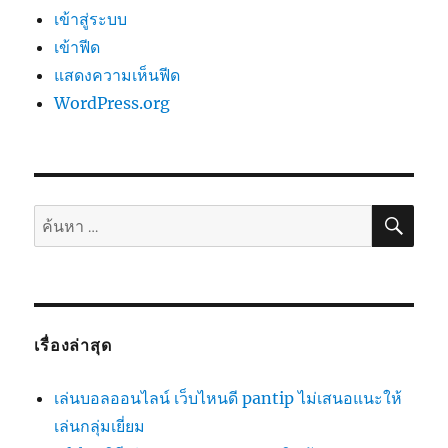
เข้าสู่ระบบ
เข้าฟีด
แสดงความเห็นฟีด
WordPress.org
ค้นห
ค้นหา:
เรื่องล่าสุด
เล่นบอลออนไลน์ เว็บไหนดี pantip ไม่เสนอแนะให้
เล่นกลุ่มเยี่ยม