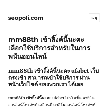
seopoli.com
เมนู
mm88th เข้าลิ๊งค์นี้นะคะ
เลือกใช้บริการสำหรับในการ
พนันออนไลน์
mm88th เข้าลิ๊งค์นี้นะคะ ufabet เว็บ
ตรงเข้า สามารถเข้าใช้บริการ ผ่าน
หน้าเว็ปไซด์ ของพวกเรา ได้เลย
mm88th เข้าลิ๊งค์นี้นะคะ
ufabetโปรโมชั่น คาสิโน
ออนไลน์โทรศัพท์ เคลื่อนที่ คาสิโนออนไลน์ โทรศัพท์