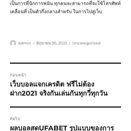
เป็นการที่นักการพนัน ทุกคนจะสามารถที่จะใช้โทรศัพท์
เคลื่อนที่ เป็นตัวกึ่งกลางสำหรับ ในการไปสู่เว็บ
ผู้
เขียน
หมวด
admin
มิถุนายน 30, 2022
Uncategorized
เขียน
เมื่อ
หมู่
เมนู
ก่อนหน้า
นำทาง
เว็บบอลแจกเครดิต ฟรีไม่ต้อง
เรื่อง
ก่อน
ฝาก2021 จริงกันเล่นกันทุกวี่ทุกวัน
เรื่อง
หน้า:
ถัดไป
ผลบอลสดUFABET รูปแบบของการ
เรื่อง