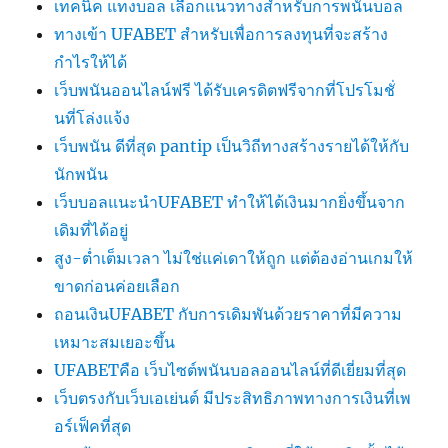
เทคนิค แทงบอล เลือกแนวทางสำหรับการพนันบอล
ทางเข้า UFABET สำหรับเพื่อการลงทุนที่จะสร้าง
กำไรให้ได้
เว็บพนันออนไลน์ฟรี ได้รับเครดิตฟรีจากที่โปรโมชั่
นที่โล่งแจ้ง
เว็บพนัน ดีที่สุด pantip เป็นวิถีทางสร้างรายได้ให้กับ
นักพนัน
เว็บบอลแนะนำUFABET ทำให้ได้เงินมากยิ่งขึ้นจาก
เดิมที่ได้อยู่
สูง-ต่ำเต็มเวลา ไม่ใช่แค่เดาให้ถูก แต่ต้องอ่านเกมให้
ขาดก่อนค่อยเลือก
ถอนเงินUFABET กับการเดิมพันด้วยราคาที่มีความ
เหมาะสมเยอะขึ้น
UFABETคือ เว็บไซต์พนันบอลออนไลน์ที่ดีเยี่ยมที่สุด
เว็บตรงกับเว็บเอเย่นต์ มีประสิทธิภาพทางการเงินที่เพ
อร์เฟ็คที่สุด