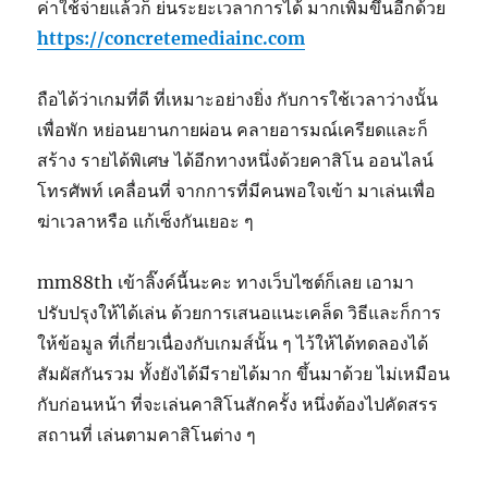
ค่าใช้จ่ายแล้วก็ ย่นระยะเวลาการได้ มากเพิ่มขึ้นอีกด้วย
https://concretemediainc.com
ถือได้ว่าเกมที่ดี ที่เหมาะอย่างยิ่ง กับการใช้เวลาว่างนั้น
เพื่อพัก หย่อนยานกายผ่อน คลายอารมณ์เครียดและก็
สร้าง รายได้พิเศษ ได้อีกทางหนึ่งด้วยคาสิโน ออนไลน์
โทรศัพท์ เคลื่อนที่ จากการที่มีคนพอใจเข้า มาเล่นเพื่อ
ฆ่าเวลาหรือ แก้เซ็งกันเยอะ ๆ
mm88th เข้าลิ๊งค์นี้นะคะ ทางเว็บไซต์ก็เลย เอามา
ปรับปรุงให้ได้เล่น ด้วยการเสนอแนะเคล็ด วิธีและก็การ
ให้ข้อมูล ที่เกี่ยวเนื่องกับเกมส์นั้น ๆ ไว้ให้ได้ทดลองได้
สัมผัสกันรวม ทั้งยังได้มีรายได้มาก ขึ้นมาด้วย ไม่เหมือน
กับก่อนหน้า ที่จะเล่นคาสิโนสักครั้ง หนึ่งต้องไปคัดสรร
สถานที่ เล่นตามคาสิโนต่าง ๆ