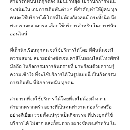
สามารถพนันได้ถูกต้อง แม่นยำที่สุด ไม่ว่านักการพนัน
จะพนันใน เกมการเดิมพันต่าง ๆ ที่สำคัญทำให้ผู้คน ทุก
คนจะใช้บริการได้ โดยที่ไม่ต้องกังวลแม้ กระทั้งนิด นึง
พวกเราจะสามารถ เลือกใช้บริการสำหรับ ในการพนัน
ออนไลน์
ที่เด็กนักเรียนทุกคน จะใช้บริการได้โดย ที่คืนนั้นจะมี
ความสบาย สบายอย่างชัดเจน คาสิโนออนไลน์โทรศัพท์
มือถือ ในกิจกรรมการอันตรายที่ มาพร้อมด้วยความรู้
ความเข้าใจ ที่จะใช้บริการได้ในรูปแบบนี้ เป็นกิจกรรม
การเดิมพัน ที่นักการพนัน ทุกคน
สามารถที่จะใช้บริการ ได้โดยที่จะไม่ต้องมี ความ
ลำบากตรากตรำ อย่างที่เป็นคนทำงาน ก่อสร้างหรือ
อย่างดีเยี่ยม รวมทั้งแน่ๆว่าเป็นกิจกรรม ที่ประยุกต์ใช้
บริการได้ ไม่ยาก และก็สะดวก อย่างชัดเจนสำหรับ ใน