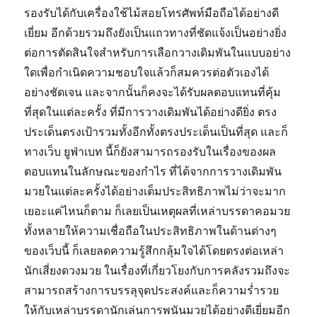
รองรับได้กับเครื่องใช้ไม้สอยโทรศัพท์มือถือได้อย่างดี
เยี่ยม อีกด้วยรวมถึงยังเป็นแถวทางที่ชัดแจ้งเป็นอย่างยิ่ง
ต่อการตัดสินใจสำหรับการเลือกวางเดิมพันในแบบอย่าง
ใดเพื่อกำเนิดความชอบใจแล้วก็สมควรต่อตัวเองได้
อย่างชัดเจน และจากนั้นก็คงจะได้รับผลตอบแทนที่คุ้ม
ที่สุดในแต่ละครั้ง ที่มีการวางเดิมพันได้อย่างดียิ่ง ตรง
ประเด็นตรงเป้ารวมทั้งอีกทั้งตรงประเด็นเป็นที่สุด และก็
ทางเว็บ ยูฟ่าเบท นี้ก็ยังสามารถรองรับในเรื่องของผล
ตอบแทนในลักษณะของกำไร ที่ได้จากการวางเดิมพัน
มวยในแต่ละครั้งได้อย่างเต็มประสิทธิภาพไม่ว่าจะมาก
เยอะแค่ไหนก็ตาม ก็เลยเป็นเหตุผลที่เหล่าบรรดาคอมวย
ทั้งหลายให้ความเชื่อถือในประสิทธิภาพในด้านต่างๆ
ของเว็บนี้ ก็เลยลดความรู้สึกกลุ้มใจได้โดยตรงต่อเหล่า
นักเสี่ยงดวงมวย ในเรื่องที่เกี่ยวโยงกับการคลังรวมถึงจะ
สามารถสร้างการบรรลุจุดประสงค์และก็ความร่ำรวย
ให้กับเหล่าบรรดานักเล่นการพนันมวยได้อย่างดีเยี่ยมอีก