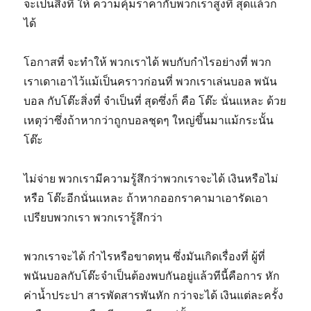
จะเป็นสิ่งที่ ให้ ความคุ้มราคากับพวกเราสูงที่ สุดแล้วก็
ได้
โอกาสที่ จะทำให้ พวกเราได้ พบกับกำไรอย่างที่ พวก
เราเดาเอาไว้แม้เป็นคราวก่อนที่ พวกเราเล่นบอล พนัน
บอล กับโต๊ะสิ่งที่ จำเป็นที่ สุดซึ่งก็ คือ โต๊ะ นั่นแหละ ด้วย
เหตุว่าซึ่งถ้าหากว่าถูกบอลชุดๆ ใหญ่ขึ้นมาแม้กระนั้น
โต๊ะ
ไม่จ่าย พวกเรามีความรู้สึกว่าพวกเราจะได้ เงินหรือไม่
หรือ โต๊ะอีกนั่นแหละ ถ้าหากออกราคามาเอารัดเอา
เปรียบพวกเรา พวกเรารู้สึกว่า
พวกเราจะได้ กำไรหรือขาดทุน ซึ่งมันเกิดเรื่องที่ ผู้ที่
พนันบอลกับโต๊ะจำเป็นต้องพบกันอยู่แล้วทีนี้คือการ หัก
ค่าน้ำประปา สารพัดสารพันหัก กว่าจะได้ เงินแต่ละครั้ง