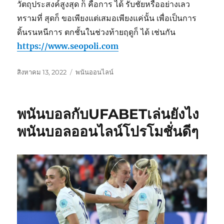
วัตถุประสงค์สูงสุด ก็ คือการ ได้ รับชัยหรืออย่างเลว
ทรามที่ สุดก็ ขอเพียงแต่เสมอเพียงแค่นั้น เพื่อเป็นการ
ดิ้นรนหนีการ ตกชั้นในช่วงท้ายฤดูก็ ได้ เช่นกัน
https://www.seopoli.com
เขียน
หมวด
สิงหาคม 13, 2022
พนันออนไลน์
เมื่อ
หมู่
พนันบอลกับUFABETเล่นยังไง
พนันบอลออนไลน์โปรโมชั่นดีๆ