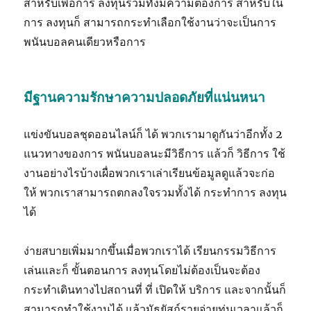
สำหรับเพื่อการ ลงทุนรวมทั้งมีความต้องการ สำหรับใน
การ ลงทุนก็ สามารถกระทำเลือกใช้งานว่าจะเป็นการ
พนันบอลคนเดียวหรือการ
มีฐานความรักษาความปลอดภัยที่แน่นหนา
แข่งขันบอลชุดออนไลน์ก็ ได้ พวกเรามาดูกันว่าอีกทั้ง 2
แนวทางของการ พนันบอลนะมีวิธีการ แล้วก็ วิธีการ ใช้
งานอย่างไรบ้างเผื่อพวกเราเล่าเรียนข้อมูลดูแล้วจะก่อ
ให้ พวกเราสามารถตกลงใจรวมทั้งได้ กระทำการ ลงทุน
ได้
ง่ายสบายเพิ่มมากขึ้นเมื่อพวกเราได้ เรียนกรรมวิธีการ
เล่นและก็ ขั้นตอนการ ลงทุนโดยไม่ต้องเป็นจะต้อง
กระทำเดินทางไปสถานที่ ที่ เปิดให้ บริการ และจากนั้นก็
สามารถทำใช้งานได้ แล้วมัธยัสถ์รายจ่ายทุ่นเวลาแล้วก็