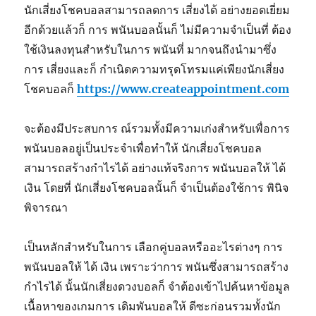
นักเสี่ยงโชคบอลสามารถลดการ เสี่ยงได้ อย่างยอดเยี่ยม
อีกด้วยแล้วก็ การ พนันบอลนั้นก็ ไม่มีความจำเป็นที่ ต้อง
ใช้เงินลงทุนสำหรับในการ พนันที่ มากจนถึงนำมาซึ่ง
การ เสี่ยงและก็ กำเนิดความทรุดโทรมแค่เพียงนักเสี่ยง
โชคบอลก็
https://www.createappointment.com
จะต้องมีประสบการ ณ์รวมทั้งมีความเก่งสำหรับเพื่อการ
พนันบอลอยู่เป็นประจำเพื่อทำให้ นักเสี่ยงโชคบอล
สามารถสร้างกำไรได้ อย่างแท้จริงการ พนันบอลให้ ได้
เงิน โดยที่ นักเสี่ยงโชคบอลนั้นก็ จำเป็นต้องใช้การ พินิจ
พิจารณา
เป็นหลักสำหรับในการ เลือกคู่บอลหรืออะไรต่างๆ
การ
พนันบอลให้ ได้ เงิน เพราะว่าการ พนันซึ่งสามารถสร้าง
กำไรได้ นั้นนักเสี่ยงดวงบอลก็ จำต้องเข้าไปค้นหาข้อมูล
เนื้อหาของเกมการ เดิมพันบอลให้ ดีซะก่อนรวมทั้งนัก