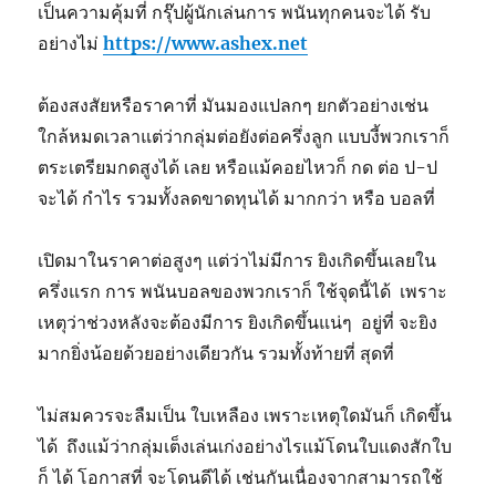
เป็นความคุ้มที่ กรุ๊ปผู้นักเล่นการ พนันทุกคนจะได้ รับ
อย่างไม่
https://www.ashex.net
ต้องสงสัยหรือราคาที่ มันมองแปลกๆ ยกตัวอย่างเช่น
ใกล้หมดเวลาแต่ว่ากลุ่มต่อยังต่อครึ่งลูก แบบงี้พวกเราก็
ตระเตรียมกดสูงได้ เลย หรือแม้คอยไหวก็ กด ต่อ ป-ป
จะได้ กำไร รวมทั้งลดขาดทุนได้ มากกว่า หรือ บอลที่
เปิดมาในราคาต่อสูงๆ แต่ว่าไม่มีการ ยิงเกิดขึ้นเลยใน
ครึ่งแรก การ พนันบอลของพวกเราก็ ใช้จุดนี้ได้
เพราะ
เหตุว่าช่วงหลังจะต้องมีการ ยิงเกิดขึ้นแน่ๆ อยู่ที่ จะยิง
มากยิ่งน้อยด้วยอย่างเดียวกัน รวมทั้งท้ายที่ สุดที่
ไม่สมควรจะลืมเป็น ใบเหลือง เพราะเหตุใดมันก็ เกิดขึ้น
ได้ ถึงแม้ว่ากลุ่มเต็งเล่นเก่งอย่างไรแม้โดนใบแดงสักใบ
ก็ ได้ โอกาสที่ จะโดนดีได้ เช่นกันเนื่องจากสามารถใช้