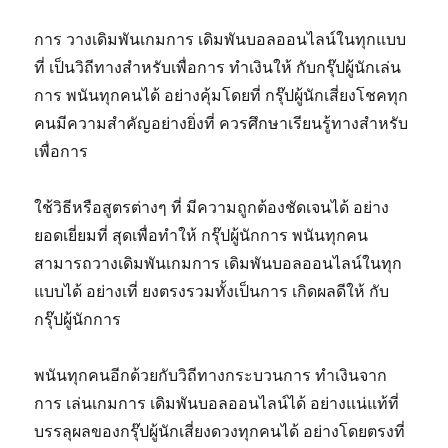
การ วางเดิมพันเกมการ เดิมพันบอลออนไลน์ในทุกแบบ
ที่ เป็นวิถีทางสำหรับเพื่อการ ทำเงินให้ กับกรุ๊ปผู้นักเล่น
การ พนันทุกคนได้ อย่างคุ้มโดยที่ กรุ๊ปผู้นักเสี่ยงโชคทุก
คนมีความสำคัญอย่างยิ่งที่ ควรศึกษาเรียนรู้ทางสำหรับ
เพื่อการ
ใช้วิธีหรือสูตรต่างๆ ที่ มีความถูกต้องชัดเจนได้ อย่าง
ยอดเยี่ยมที่ สุดเพื่อทำให้ กรุ๊ปผู้นักการ พนันทุกคน
สามารถวางเดิมพันเกมการ เดิมพันบอลออนไลน์ในทุก
แบบได้ อย่างเที่ ยงตรงรวมทั้งเป็นการ เกิดผลดีให้ กับ
กรุ๊ปผู้นักการ
พนันทุกคนอีกด้วยกับวิถีทางกระบวนการ ทำเงินจาก
การ เล่นเกมการ เดิมพันบอลออนไลน์ได้ อย่างแน่แท้ที่
บรรลุผลของกรุ๊ปผู้นักเสี่ยงดวงทุกคนได้ อย่างโดยตรงที่