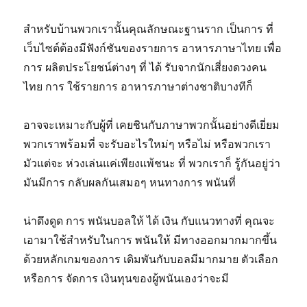
สำหรับบ้านพวกเรานั้นคุณลักษณะฐานราก เป็นการ ที่
เว็บไซต์ต้องมีฟังก์ชันของรายการ อาหารภาษาไทย เพื่อ
การ ผลิตประโยชน์ต่างๆ ที่ ได้ รับจากนักเสี่ยงดวงคน
ไทย การ ใช้รายการ อาหารภาษาต่างชาติบางทีก็
อาจจะเหมาะกับผู้ที่ เคยชินกับภาษาพวกนั้นอย่างดีเยี่ยม
พวกเราพร้อมที่ จะรับอะไรใหม่ๆ หรือไม่ หรือพวกเรา
มัวแต่จะ ห่วงเล่นแค่เพียงแพ้ชนะ ที่ พวกเราก็ รู้กันอยู่ว่า
มันมีการ กลับผลกันเสมอๆ หนทางการ พนันที่
น่าดึงดูด การ พนันบอลให้ ได้ เงิน กับแนวทางที่ คุณจะ
เอามาใช้สำหรับในการ พนันให้ มีทางออกมากมากขึ้น
ด้วยหลักเกมของการ เดิมพันกับบอลมีมากมาย ตัวเลือก
หรือการ จัดการ เงินทุนของผู้พนันเองว่าจะมี