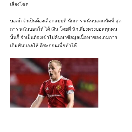
เสี่ยงโชค
บอลก็ จำเป็นต้องเลือกแบบที่ นักการ พนันบอลถนัดที่ สุด
การ พนันบอลให้ ได้ เงิน โดยที่ นักเสี่ยงดวงบอลทุกคน
นั้นก็ จำเป็นต้องเข้าไปค้นหาข้อมูลเนื้อหาของเกมการ
เดิมพันบอลให้ ดีซะก่อนเพื่อทำให้