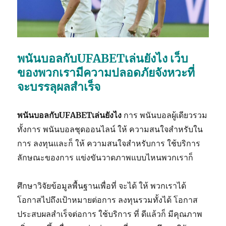
พนันบอลกับUFABETเล่นยังไง เว็บ
ของพวกเรามีความปลอดภัยจังหวะที่
จะบรรลุผลสำเร็จ
พนันบอลกับUFABETเล่นยังไง
การ พนันบอลผู้เดียวรวม
ทั้งการ พนันบอลชุดออนไลน์ ให้ ความสนใจสำหรับใน
การ ลงทุนและก็ ให้ ความสนใจสำหรับการ ใช้บริการ
ลักษณะของการ แข่งขันวาดภาพแบบไหนพวกเราก็
ศึกษาวิจัยข้อมูลพื้นฐานเพื่อที่ จะได้ ให้ พวกเราได้
โอกาสไปถึงเป้าหมายต่อการ ลงทุนรวมทั้งได้ โอกาส
ประสบผลสำเร็จต่อการ ใช้บริการ ที่ ดีแล้วก็ มีคุณภาพ