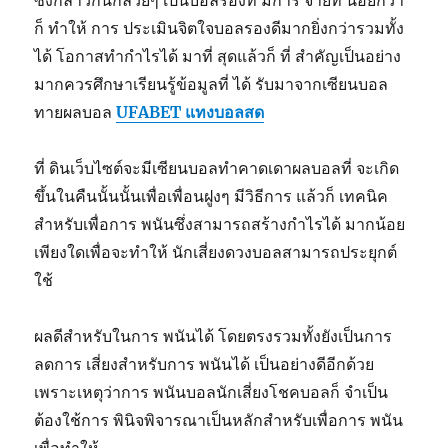
ซึ่งกล่าวกันกล้วยๆ เป็นบอลรองที่ มีการ จ่ายที่ น้อยกว่า
ก็ ทำให้ การ ประเมินจิตใจบอลรองดีมากยิ่งกว่ารวมทั้ง
ได้ โอกาสทำกำไรได้ มาที่ สุดแล้วก็ ที่ สำคัญเป็นอย่าง
มากควรศึกษาเรียนรู้ข้อมูลที่ ได้ รับมาจากเซียนบอล
ทายผลบอล
UFABET แทงบอลสด
ที่ ดินเว็บไซต์จะมีเซียนบอลทำคาดเดาผลบอลที่ จะเกิด
ขึ้นในคืนนั้นนั้นเพื่อเพื่อนฝูงๆ มีวิธีการ แล้วก็ เทคนิค
สำหรับเพื่อการ พนันซึ่งสามารถสร้างกำไรได้ มากน้อย
เพียงใดเพื่อจะทำให้ นักเสี่ยงดวงบอลสามารถประยุกต์
ใช้
ผลดีสำหรับในการ พนันได้ โดยตรงรวมทั้งยังเป็นการ
ลดการ เสี่ยงสำหรับการ พนันได้ เป็นอย่างดีอีกด้วย
เพราะเหตุว่าการ พนันบอลนักเสี่ยงโชคบอลก็ จำเป็น
ต้องใช้การ พินิจพิจารณาเป็นหลักสำหรับเพื่อการ พนัน