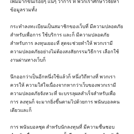
เพิ่มมากขึ้นเรื่อยๆ แน่ๆ ว่าการ ที่ พวกเราศึกษาวิจัยหา
ข้อมูลรวมทั้ง
กระทำลงทะเบียนเป็นสมาชิกของเว็บที่ มีความปลอดภัย
สำหรับเพื่อการ ใช้บริการ และก็ มีความปลอดภัย
สำหรับการ ลงทุนเยอะที่ สุดจะช่วยทำให้ พวกเรามี
ความปลอดภัยอย่างไม่ต้องสงสัยกรรมวิธีการ เลือกใช้
งานผ่านทางเว็บก็
นึกออกว่าเป็นอีกหนึ่งใช้แล้วก็ หนึ่งวิถีทางที่ พวกเรา
ควรให้ ความใส่ใจเนื่องจากหากว่าเว็บของพวกเรามี
ความปลอดภัยจังหวะที่ จะบรรลุผลสำเร็จสำหรับเพื่อ
การ ลงทุนก็ จะมากยิ่งขึ้นตามไปด้วยการ พนันบอลคน
เดียวและก็
การ พนันบอลชุด สำหรับนักลงทุนที่ มีความชื่นชอบ