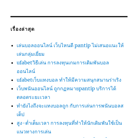
เรื่องล่าสุด
เล่นบอลออนไลน์ เว็บไหนดี pantip ไม่เสนอแนะให้
เล่นกลุ่มเยี่ยม
ufabetวิธีเล่น การลงทุนเกมการเดิมพันบอล
ออนไลน์
ufabetเว็บแทงบอล ทำให้มีความสนุกสนานร่าเริง
เว็บพนันออนไลน์ ถูกกฏหมายpantip บริการได้
ตลอดระยะเวลา
ทำยังไงถึงจะแทงบอลถูก กับการเล่นการพนันบอลส
เต็ป
สูง-ต่ำเต็มเวลา การลงทุนที่ทำให้นักเดิมพันใช้เป็น
แนวทางการเล่น