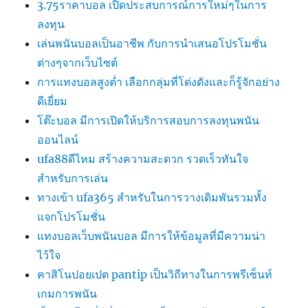
3.75ราคาบอล เปิดประสบการณ์การใหม่ๆในการ
ลงทุน
เล่นพนันบอลเป็นอาชีพ กับการนำเสนอโปรโมชั่น
ต่างๆจากเว็บไซต์
การแทงบอลสูงต่ำ เลือกกลุ่มที่โด่งดังและก็รู้จักอย่าง
ดีเยี่ยม
โต๊ะบอล มีการเปิดให้บริการสอบการลงทุนพนัน
ออนไลน์
ufa88ดีไหม สร้างความสะดวก รวดเร็วทันใจ
สำหรับการเล่น
ทางเข้า ufa365 สำหรับในการวางเดิมพันรวมทั้ง
แจกโปรโมชั่น
แทงบอลเว็บพนันบอล มีการให้ข้อมูลที่มีความน่า
ไว้ใจ
คาสิโนปอยเปต pantip เป็นวิถีทางในการพรีเซ็นท์
เกมการพนัน