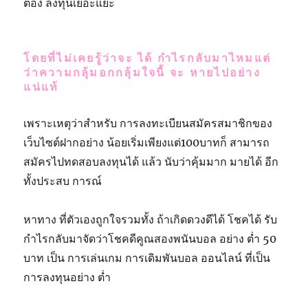
ต้อง ลงทุนเยอะแยะ
โดยที่ไม่เคยรู้ว่าจะ ได้ กำไรกลับมาไหมแต่
ว่าความกลุ้มอกกลุ้มใจนี้ จะ หายไปอย่าง
แน่แท้
เพราะเหตุว่าสำหรับ การลงทะเบียนสมัครสมาชิกของ
เว็บไซต์ฝากอย่าง น้อยเริ่มเพียงแต่100บาทก็ สามารถ
สมัครไปทดสอบลงทุนได้ แล้ว นับว่าคุ้มมาก มายได้ อีก
ทั้งประสบ การณ์
หาทาง ที่ตัวเองถูกใจรวมทั้ง ถ้าเกิดดวงดีได้ โชคได้ รับ
กำไรกลับมาจัดว่าโชคดีคูณสองพนันบอล อย่าง ต่ำ 50
บาท เป็น การเล่นเกม การเดิมพันบอล ออนไลน์ ที่เป็น
การลงทุนอย่าง ต่ำ