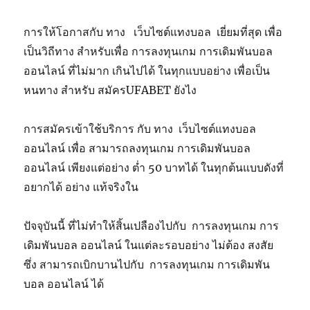
การให้โอกาสกับ ทาง เว็บไซต์แทงบอล เยี่ยมที่สุด เพื่อ
เป็นวิถีทาง สำหรับเพื่อ การลงทุนเกม การเดิมพันบอล
ออนไลน์ ที่ไม่มาก เกินไปได้ ในทุกแบบอย่าง เพื่อเป็น
หนทาง สำหรับ สมัครUFABET ยังไง
การสมัครเข้าใช้บริการ กับ ทาง เว็บไซต์แทงบอล
ออนไลน์ เพื่อ สามารถลงทุนเกม การเดิมพันบอล
ออนไลน์ เพียงแต่อย่าง ต่ำ 50 บาทได้ ในทุกต้นแบบดังที่
อยากได้ อย่าง แท้จริงใน
ปัจจุบันนี้ ที่ไม่ทำให้สิ้นเปลืองไปกับ การลงทุนเกม การ
เดิมพันบอล ออนไลน์ ในแต่ละรอบอย่าง ไม่ต้อง สงสัย
ซึ่ง สามารถเบิกบานไปกับ การลงทุนเกม การเดิมพัน
บอล ออนไลน์ ไ
ด้