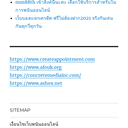
mm88th เข้าลิ๊งค์นี้นะคะ เลือกใช้บริการสำหรับใน
การพนันออนไลน์
เว็บบอลแจกเครดิต ฟรีไม่ต้องฝาก2021 จริงกันเล่น
กันทุกวี่ทุกวัน
https://www.createappointment.com
https://www.afouk.org
https://concretemediainc.com/
https://www.ashex.net
SITEMAP
เงื่อนไขเว็บพนันออนไลน์