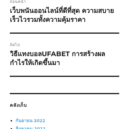
ก่อนหน้า
นำทาง
เว็บพนันออนไลน์ที่ดีที่สุด ความสบาย
เรื่อง
ก่อน
เร็วไวรวมทั้งความคุ้มราคา
เรื่อง
หน้า:
ถัดไป
วิธีแทงบอลUFABET การสร้างผล
เรื่อง
ต่อ
กำไรให้เกิดขึ้นมา
ไป:
คลังเก็บ
กันยายน 2022
สิงหาคม 2022