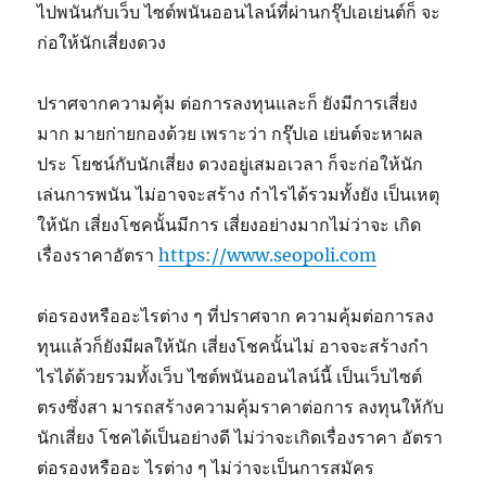
ไปพนันกับเว็บ ไซต์พนันออนไลน์ที่ผ่านกรุ๊ปเอเย่นต์ก็ จะ
ก่อให้นักเสี่ยงดวง
ปราศจากความคุ้ม ต่อการลงทุนและก็ ยังมีการเสี่ยง
มาก มายก่ายกองด้วย เพราะว่า กรุ๊ปเอ เย่นต์จะหาผล
ประ โยชน์กับนักเสี่ยง ดวงอยู่เสมอเวลา ก็จะก่อให้นัก
เล่นการพนัน ไม่อาจจะสร้าง กำไรได้รวมทั้งยัง เป็นเหตุ
ให้นัก เสี่ยงโชคนั้นมีการ เสี่ยงอย่างมากไม่ว่าจะ เกิด
เรื่องราคาอัตรา
https://www.seopoli.com
ต่อรองหรืออะไรต่าง ๆ ที่ปราศจาก ความคุ้มต่อการลง
ทุนแล้วก็ยังมีผลให้นัก เสี่ยงโชคนั้นไม่ อาจจะสร้างกำ
ไรได้ด้วยรวมทั้งเว็บ ไซต์พนันออนไลน์นี้ เป็นเว็บไซต์
ตรงซึ่งสา มารถสร้างความคุ้มราคาต่อการ ลงทุนให้กับ
นักเสี่ยง โชคได้เป็นอย่างดี ไม่ว่าจะเกิดเรื่องราคา อัตรา
ต่อรองหรืออะ ไรต่าง ๆ ไม่ว่าจะเป็นการสมัคร