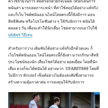
ค่าใช้จ่ายในการ สมัครอีกด้วยก็จะมีผล ให้นักเล่นการ
พนันสา มารถลดภาระหน้า ที่ค่าใช้สอยได้อย่าง แท้จริง
และก็เว็บ ไซต์พนันออ นไลน์โดยตรงนี้ก็ยังมีการ มอบ
สิทธิพิเศษ หรือโปรโมชั่นต่าง ๆ ให้กับนักการ พนันได้
ตลอด 1 วัน เพื่อจะทำให้นักเสี่ยง โชคสามารถเอาไปใช้
ufabet วิธีเล่น
สำหรับการวาง เดิมพันได้อย่าง แท้จริงอีกด้วยและ ก็
เว็บไซต์พนันออน ไลน์โดยตรงนี้ก็ยังสา มารถรักษาสิทธิ
ประโยชน์ของนัก เสี่ยงโชคได้อย่าง ยอดเยี่ยม โดยที่นัก
เสี่ยง ดวงก็จะได้พนันได้ อย่างมาก UFABET888 โดยที่
ไม่มีการ หักเปอร์ เซ็นต์อย่างไม่ต้องสงสัยซึ่งสามารถ
สร้างความคุ้มราคาต่อ การลงทุนให้กับนักการ