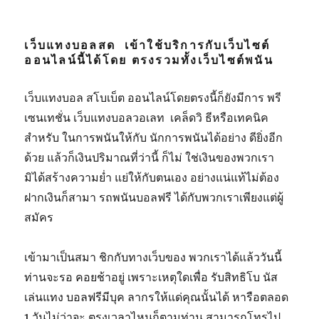
เว็บแทงบอลสด เข้าใช้บริการกับเว็บไซต์
ออนไลน์นี้ได้โดย ตรงรวมทั้งเว็บไซต์พนัน
เว็บแทงบอล สโบเบ็ต ออนไลน์โดยตรงนี้ก็ยังมีการ พรี
เซนเทชั่น เว็บแทงบอลวอเลท เคล็ดวิ ธีหรือเทคนิค
สำหรับ ในการพนันให้กับ นักการพนันได้อย่าง ดียิ่งอีก
ด้วย แล้วก็เงินปริมาณที่ว่านี้ ก็ไม่ ใช่เงินของพวกเรา
มิได้สร้างความย่ำ แย่ให้กับตนเอง อย่างแน่แท้ไม่ต้อง
ฝากเงินก็สามา รถพนันบอลฟรี ได้กับพวกเราเพียงแต่ผู้
สมัคร
เข้ามาเป็นสมา ชิกกับทางเว็บของ พวกเราได้แล้ววันนี้
ท่านจะรอ คอยช้าอยู่ เพราะเหตุใดเพื่อ รับสิทธิโบ นัส
เล่นแทง บอลฟรีมีบุค ลากรให้แด่คุณนั้นได้ หารือตลอด
1 วันไม่ว่าจะ ตรงเวลาไหนก็ตามท่าน สามารถโทรไป