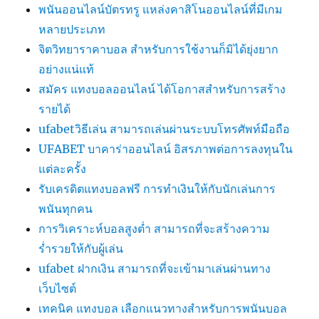
พนันออนไลน์บัตรทรู แหล่งคาสิโนออนไลน์ที่มีเกม
หลายประเภท
จิตวิทยาราคาบอล สำหรับการใช้งานก็มิได้ยุ่งยาก
อย่างแน่แท้
สมัคร แทงบอลออนไลน์ ได้โอกาสสำหรับการสร้าง
รายได้
ufabetวิธีเล่น สามารถเล่นผ่านระบบโทรศัพท์มือถือ
UFABET บาคาร่าออนไลน์ อิสรภาพต่อการลงทุนใน
แต่ละครั้ง
รับเครดิตแทงบอลฟรี การทำเงินให้กับนักเล่นการ
พนันทุกคน
การวิเคราะห์บอลสูงต่ำ สามารถที่จะสร้างความ
ร่ำรวยให้กับผู้เล่น
ufabet ฝากเงิน สามารถที่จะเข้ามาเล่นผ่านทาง
เว็บไซต์
เทคนิค แทงบอล เลือกแนวทางสำหรับการพนันบอล