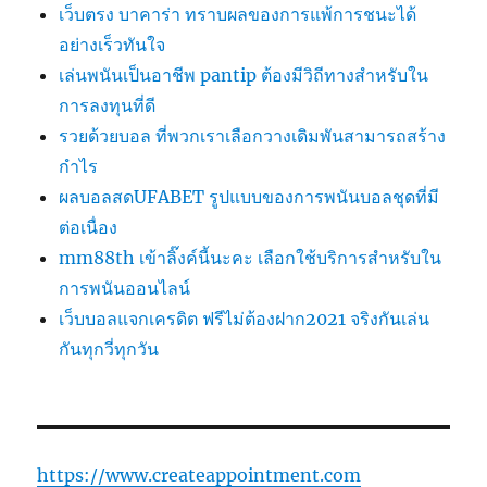
เว็บตรง บาคาร่า ทราบผลของการแพ้การชนะได้
อย่างเร็วทันใจ
เล่นพนันเป็นอาชีพ pantip ต้องมีวิถีทางสำหรับใน
การลงทุนที่ดี
รวยด้วยบอล ที่พวกเราเลือกวางเดิมพันสามารถสร้าง
กำไร
ผลบอลสดUFABET รูปแบบของการพนันบอลชุดที่มี
ต่อเนื่อง
mm88th เข้าลิ๊งค์นี้นะคะ เลือกใช้บริการสำหรับใน
การพนันออนไลน์
เว็บบอลแจกเครดิต ฟรีไม่ต้องฝาก2021 จริงกันเล่น
กันทุกวี่ทุกวัน
https://www.createappointment.com