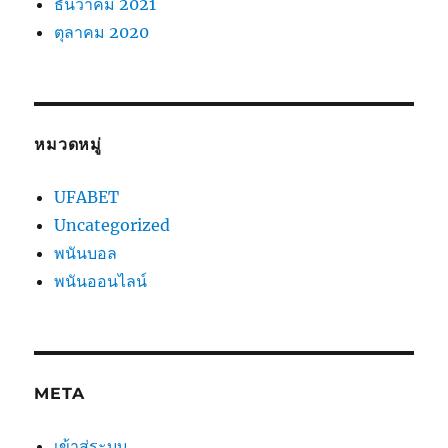
ธันวาคม 2021
ตุลาคม 2020
หมวดหมู่
UFABET
Uncategorized
พนันบอล
พนันออนไลน์
META
เข้าสู่ระบบ