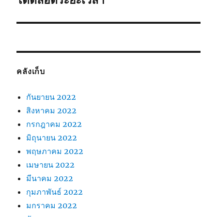
ได้ตลอดระยะเวลา
ไป:
คลังเก็บ
กันยายน 2022
สิงหาคม 2022
กรกฎาคม 2022
มิถุนายน 2022
พฤษภาคม 2022
เมษายน 2022
มีนาคม 2022
กุมภาพันธ์ 2022
มกราคม 2022