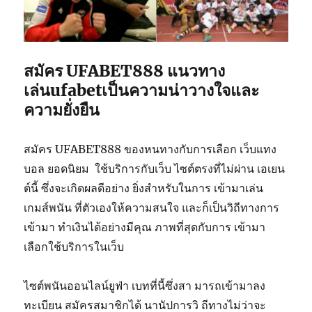
สมัคร UFABET888 แนวทาง
เล่นufabetเป็นความน่าวางใจและ
ความยั่งยืน
สมัคร UFABET888 ของหนทางกับการเลือก เว็บแทง
บอล ยอดนิยม ใช้บริการกับเว็บ ไซต์ตรงที่ไม่ผ่าน เอเยน
ต์นี้ ซึ่งจะเกิดผลดีอย่าง ยิ่งสำหรับในการ เข้ามาเล่น
เกมส์พนัน ที่ตัวเองให้ความสนใจ และก็เป็นวิถีทางการ
เข้ามา ทำเงินได้อย่างมีคุณ ภาพที่สุดกับการ เข้ามา
เลือกใช้บริการในเว็บ
ไซต์พนันออนไลน์ยูฟ่า เบทที่นี้ซึ่งสา มารถเข้ามาลง
ทะเบียน สมัครสมาชิกได้ นานัปการวิ ถีทางไม่ว่าจะ