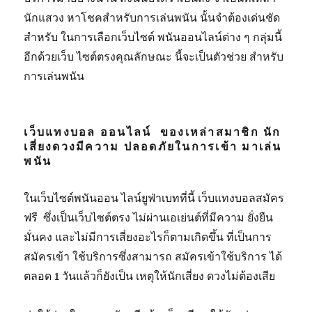
นักแสวง หาโชคสำหรับการเล่นพนัน นั้นจำต้องเด่นชัด
สำหรับ ในการเลือกเว็บไซต์ พนันออนไลน์ต่าง ๆ กลุ่มนี้
อีกด้วยเว็บ ไซต์ตรงคุณลักษณะ นี้จะเป็นตัวช่วย สำหรับ
การเล่นพนัน
เว็บแทงบอล ออนไลน์ ของเหล่าสมาชิก นัก
เสี่ยงดวงมีความ ปลอดภัยในการเข้า มาเล่น
พนัน
ในเว็บไซต์พนันออน ไลน์ยูฟ่าเบทที่นี้ เว็บแทงบอลสมัคร
ฟรี ซึ่งเป็นเว็บไซต์ตรง ไม่ผ่านเอเย่นต์ที่มีความ ยั่งยืน
มั่นคง และไม่มีการเสี่ยงอะไรก็ตามเกิดขึ้น ที่เป็นการ
สมัครเข้า ใช้บริการซึ่งสามารถ สมัครเข้าใช้บริการ ได้
ตลอด 1 วันแล้วก็ยังเป็น เหตุให้นักเสี่ยง ดวงไม่ต้องเสีย